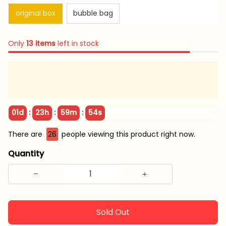
original box
bubble bag
Only
13
items
left in stock
:
:
:
01d
23h
59m
53s
There are
29
people viewing this product right now.
Quantity
Sold Out