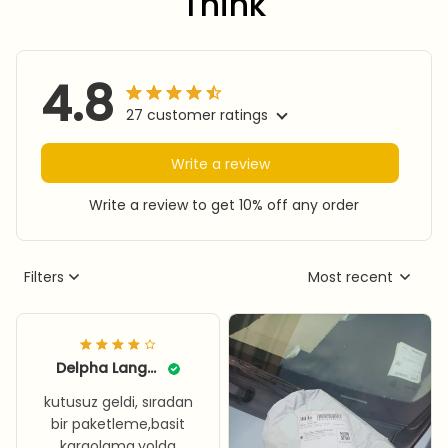
Think
4.8
27 customer ratings
Write a review
Write a review to get 10% off any order
Filters
Most recent
Delpha Langolf
kutusuz geldi, sıradan
bir paketleme,basit
kargolama.yolda