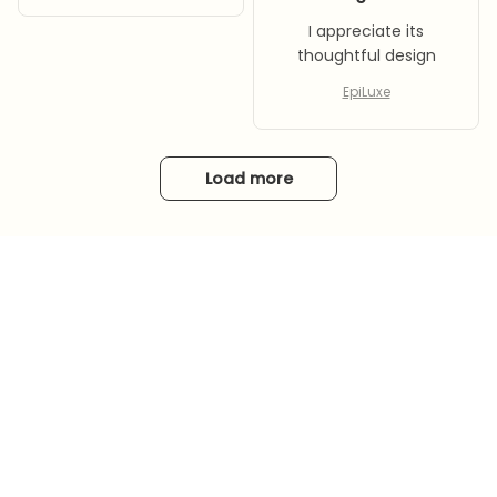
I appreciate its
thoughtful design
EpiLuxe
Load more
STORE INFORMATION
Working hours: Support 24/7